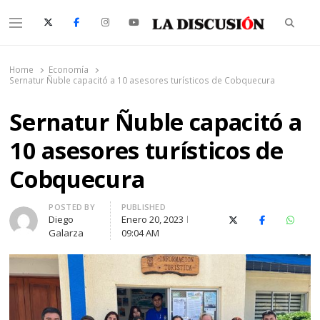
Searc
Menu
La Discusión
El Diario de la Región de Ñuble
Home
Economía
Sernatur Ñuble capacitó a 10 asesores turísticos de Cobquecura
Sernatur Ñuble capacitó a
10 asesores turísticos de
Cobquecura
Author
POSTED BY
PUBLISHED
Diego
Enero 20, 2023
X (Twitter)
Facebook
Whats
Galarza
09:04 AM