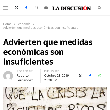
Searc
Menu
La Discusión
El Diario de la Región de Ñuble
Home
Economía
Advierten que medidas económicas son insuficientes
Advierten que medidas
económicas son
insuficientes
Author
POSTED BY
PUBLISHED
Roberto
Octubre 23, 2019
X (Twitter)
Facebook
Whats
Fernández
23:28 PM