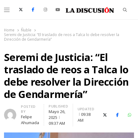
Searc
Menu
La Discusión
El Diario de la Región de Ñuble
Home
Ñuble
Seremi de Justicia: “El traslado de reos a Talca lo debe resolver la
Dirección de Gendarmería”
Seremi de Justicia: “El
traslado de reos a Talca lo
debe resolver la Dirección
de Gendarmería”
PUBLISHED
Author
POSTED
UPDATED
Mayo 26,
BY
09:38
X (Twitter)
Facebook
Wha
Felipe
2025
AM
Ahumada
09:37 AM