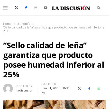
Searc
Menu
La Discusión
El Diario de la Región de Ñuble
Home
Economía
“Sello calidad de leña” garantiza que producto posee humedad inferior al
25%
“Sello calidad de leña”
garantiza que producto
posee humedad inferior al
25%
PUBLISHED
Author
POSTED BY
Julio 31, 2025
16:31
X (Twitter)
Facebook
Whats
ladiscusion
PM