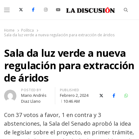
Searc
Menu
La Discusión
El Diario de la Región de Ñuble
Home
Política
Sala da luz verde a nueva regulación para extracción de áridos
Sala da luz verde a nueva
regulación para extracción
de áridos
Author
POSTED BY
PUBLISHED
Mario Andrés
Febrero 2, 2024
X (Twitter)
Facebook
Whats
Diaz Llano
10:46 AM
Con 37 votos a favor, 1 en contra y 3
abstenciones, la Sala del Senado aprobó la idea
de legislar sobre el proyecto, en primer trámite,