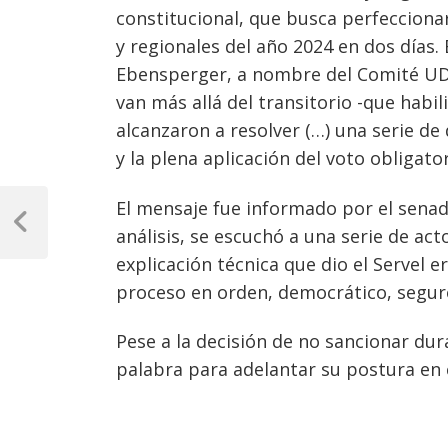
constitucional, que busca perfeccionar
y regionales del año 2024 en dos días. 
Ebensperger, a nombre del Comité UD
van más allá del transitorio -que habil
alcanzaron a resolver (…) una serie de 
y la plena aplicación del voto obligato
Navegación
El mensaje fue informado por el senad
de
Previous
análisis, se escuchó a una serie de ac
Post
explicación técnica que dio el Servel e
entradas
proceso en orden, democrático, seguro 
Pese a la decisión de no sancionar dura
palabra para adelantar su postura en 