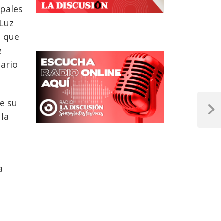
ipales
 Luz
s que
e
nario
e su
Next
 la
Post
a