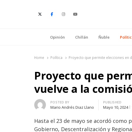
E
Opinión
Chillán
Ñuble
Políti
Home
Política
Proyecto que permite elecciones en d
Proyecto que permi
vuelve a la comisi
Author
POSTED BY
PUBLISHED
Mario Andrés Diaz Llano
Mayo 10, 2024
Hasta el 23 de mayo se acordó como p
Gobierno, Descentralización y Regiona