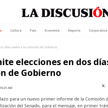
La Discusión
l Diario de la Región de Ñuble
ca
Cultura
País
Economía
Deporte
Corporativa
os días vuelve a la comisión de Gobierno
te elecciones en dos día
ón de Gobierno
X (T
10:25 AM
lazo para un nuevo primer informe de la Comisión 
lización del Senado, para el mensaje, en primer trá