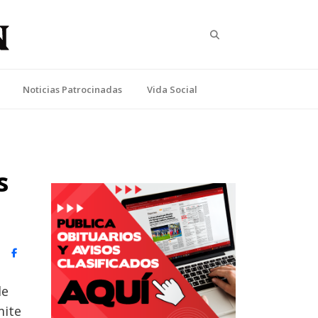
Search
Noticias Patrocinadas
Vida Social
s
witter)
Facebook
de
mite