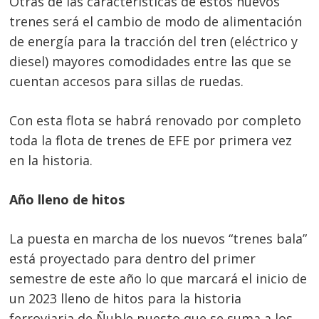
Otras de las características de estos nuevos
trenes será el cambio de modo de alimentación
de energía para la tracción del tren (eléctrico y
diesel) mayores comodidades entre las que se
cuentan accesos para sillas de ruedas.
Navegación
Con esta flota se habrá renovado por completo
de
s
toda la flota de trenes de EFE por primera vez
en la historia.
entradas
Año lleno de hitos
La puesta en marcha de los nuevos “trenes bala”
está proyectado para dentro del primer
semestre de este año lo que marcará el inicio de
un 2023 lleno de hitos para la historia
ferroviaria de Ñuble puesto que se suma a los