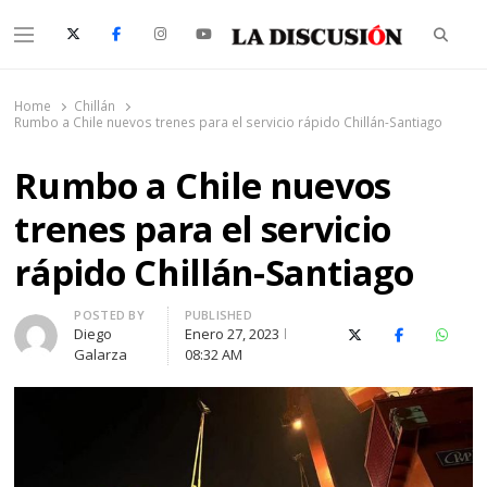
Searc
Menu
La Discusión
El Diario de la Región de Ñuble
Home
Chillán
Rumbo a Chile nuevos trenes para el servicio rápido Chillán-Santiago
Rumbo a Chile nuevos
trenes para el servicio
rápido Chillán-Santiago
Author
POSTED BY
PUBLISHED
Diego
Enero 27, 2023
X (Twitter)
Facebook
Whats
Galarza
08:32 AM