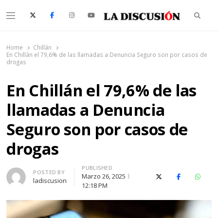
Searc
Menu
La Discusión
El Diario de la Región de Ñuble
Home
Chillán
En Chillán el 79,6% de las llamadas a Denuncia Seguro son por casos de
drogas
En Chillán el 79,6% de las
llamadas a Denuncia
Seguro son por casos de
drogas
PUBLISHED
Author
POSTED BY
Marzo 26, 2025
X (Twitter)
Facebook
Whats
ladiscusion
12:18 PM