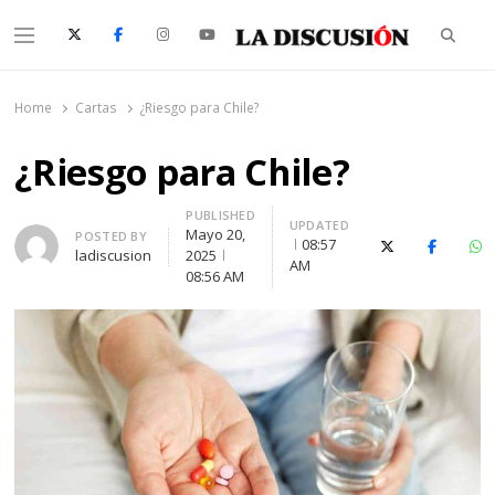
Searc
Menu
La Discusión
El Diario de la Región de Ñuble
Home
Cartas
¿Riesgo para Chile?
¿Riesgo para Chile?
PUBLISHED
UPDATED
Mayo 20,
Author
POSTED BY
08:57
X (Twitter)
Faceboo
Wh
ladiscusion
2025
AM
08:56 AM