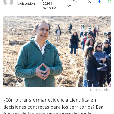
09:12
X (Twitter)
Faceboo
Wh
ladiscusion
2026
AM
09:10 AM
Noticias UdeC
¿Cómo transformar evidencia científica en
decisiones concretas para los territorios? Esa
fue una de las preguntas centrales de la