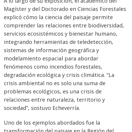
A lo largo de su exposición, el académico del
Magíster y del Doctorado en Ciencias Forestales
explicó cómo la ciencia del paisaje permite
comprender las relaciones entre biodiversidad,
servicios ecosistémicos y bienestar humano,
integrando herramientas de teledetección,
sistemas de información geográfica y
modelamiento espacial para abordar
fenómenos como incendios forestales,
degradación ecológica y crisis climática. “La
crisis ambiental no es solo una suma de
problemas ecológicos, es una crisis de
relaciones entre naturaleza, territorio y
Navegación
sociedad”, sostuvo Echeverría.
de
s
Uno de los ejemplos abordados fue la
entradas
transformación del paisaje en la Región del