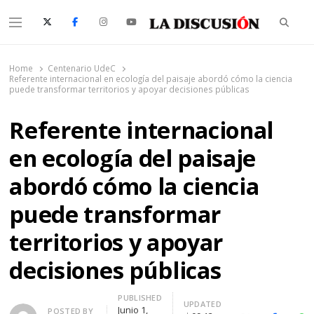
Searc
Menu
La Discusión
El Diario de la Región de Ñuble
Home
Centenario UdeC
Referente internacional en ecología del paisaje abordó cómo la ciencia
puede transformar territorios y apoyar decisiones públicas
Referente internacional
en ecología del paisaje
abordó cómo la ciencia
puede transformar
territorios y apoyar
decisiones públicas
PUBLISHED
UPDATED
Junio 1,
Author
POSTED BY