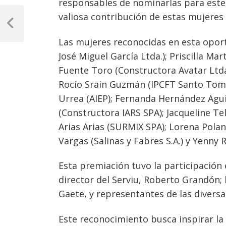
responsables de nominarlas para este
Navegación
valiosa contribución de estas mujeres a
de
Previous
Post
Las mujeres reconocidas en esta opor
entradas
José Miguel García Ltda.); Priscilla Ma
Fuente Toro (Constructora Avatar Ltda.
Rocío Srain Guzmán (IPCFT Santo Tomá
Urrea (AIEP); Fernanda Hernández Agui
(Constructora IARS SPA); Jacqueline Tel
Arias Arias (SURMIX SPA); Lorena Pola
Vargas (Salinas y Fabres S.A.) y Yenny R
Esta premiación tuvo la participación
director del Serviu, Roberto Grandón; 
Gaete, y representantes de las divers
Este reconocimiento busca inspirar la 