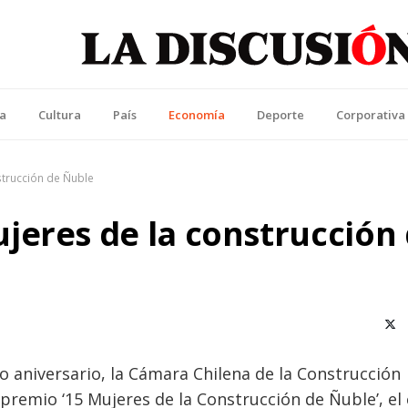
La Discusión
l Diario de la Región de Ñuble
ca
Cultura
País
Economía
Deporte
Corporativa
trucción de Ñuble
jeres de la construcción
X (T
aniversario, la Cámara Chilena de la Construcción
 premio ‘15 Mujeres de la Construcción de Ñuble’, el 