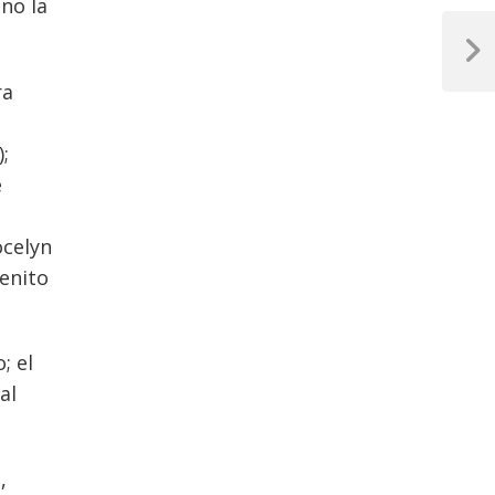
no la
Next
Post
ra
;
e
ocelyn
enito
; el
al
,