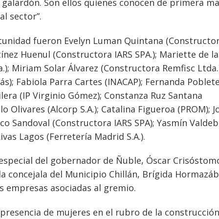
 galardón. Son ellos quienes conocen de primera ma
l sector”.
tunidad fueron Evelyn Luman Quintana (Constructo
rtínez Huenul (Constructora IARS SPA.); Mariette de la
); Miriam Solar Álvarez (Constructora Remfisc Ltda.)
s); Fabiola Parra Cartes (INACAP); Fernanda Poblet
lera (IP Virginio Gómez); Constanza Ruz Santana
lo Olivares (Alcorp S.A.); Catalina Figueroa (PROM); J
nco Sandoval (Constructora IARS SPA); Yasmín Valdeb
ivas Lagos (Ferretería Madrid S.A.).
 especial del gobernador de Ñuble, Óscar Crisóstomo
la concejala del Municipio Chillán, Brígida Hormazáb
as empresas asociadas al gremio.
presencia de mujeres en el rubro de la construcción