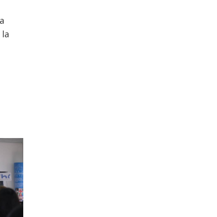
na
 la