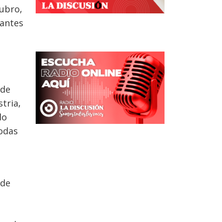
ubro,
iantes
 de
tria,
do
todas
 de