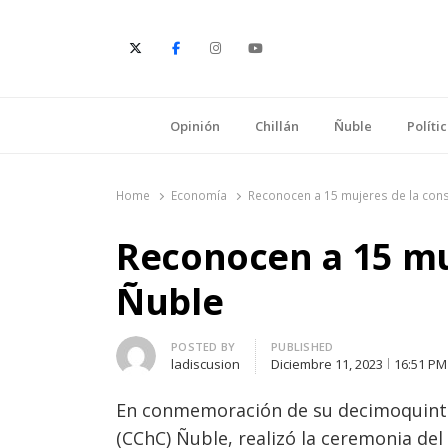
E
Opinión
Chillán
Ñuble
Políti
Home
Economía
Reconocen a 15 mujeres de la cons
Reconocen a 15 mu
Ñuble
Author
POSTED BY
PUBLISHED
ladiscusion
Diciembre 11, 2023
16:51 PM
En conmemoración de su decimoquinto 
(CChC) Ñuble, realizó la ceremonia del