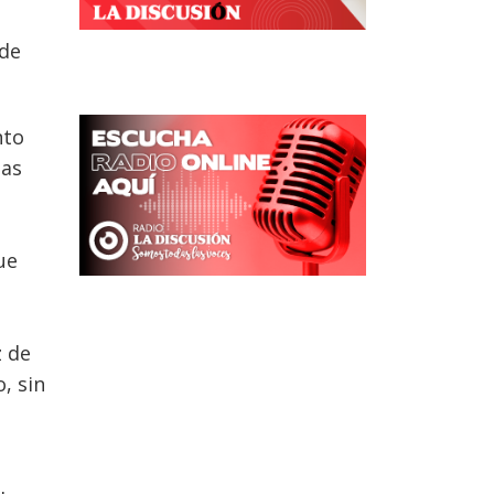
 de
nto
tas
ue
e
z de
, sin