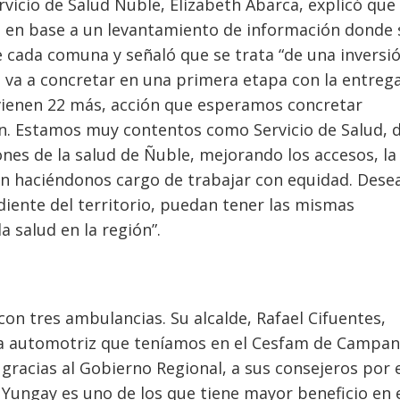
rvicio de Salud Ñuble, Elizabeth Abarca, explicó que 
izó en base a un levantamiento de información donde 
e cada comuna y señaló que se trata “de una inversi
se va a concretar en una primera etapa con la entreg
 vienen 22 más, acción que esperamos concretar
n. Estamos muy contentos como Servicio de Salud, 
ones de la salud de Ñuble, mejorando los accesos, la
én haciéndonos cargo de trabajar con equidad. Des
iente del territorio, puedan tener las mismas
a salud en la región”.
on tres ambulancias. Su alcalde, Rafael Cifuentes,
ota automotriz que teníamos en el Cesfam de Campan
gracias al Gobierno Regional, a sus consejeros por 
Yungay es uno de los que tiene mayor beneficio en 