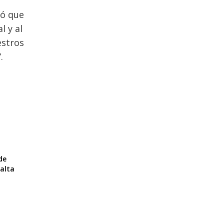
ró que
l y al
estros
.
de
alta