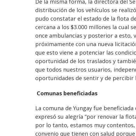
De la misma forma, la directora del Se
distribución de los vehículos se real
pudo constatar el estado de la flota d
cercana a los $3.000 millones la cual 
once ambulancias y posterior a esto,
próximamente con una nueva licitació
que esto viene a potenciar las condici
oportunidad de los traslados y tambi
que todos nuestros usuarios, independ
Navegación
oportunidades de sentir y de percibir l
de
s
Comunas beneficiadas
entradas
La comuna de Yungay fue beneficiada c
expresó su alegría “por renovar la fl
por lo tanto, estamos muy contentos, 
convenio que tienen con salud porque 