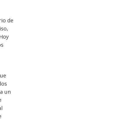
rio de
iso,
 Hoy
os
que
los
pa un
e
al
e