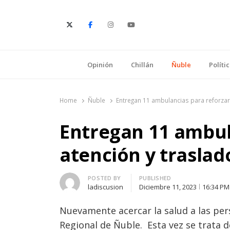
E
Opinión
Chillán
Ñuble
Políti
Home
Ñuble
Entregan 11 ambulancias para reforzar
Entregan 11 ambul
atención y trasla
Author
POSTED BY
PUBLISHED
ladiscusion
Diciembre 11, 2023
16:34 PM
Nuevamente acercar la salud a las per
Regional de Ñuble. Esta vez se trata d