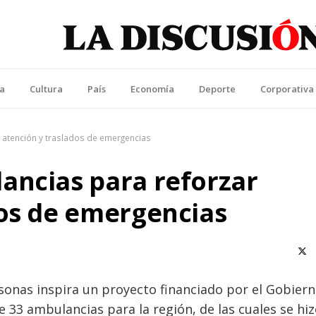
La Discusión
l Diario de la Región de Ñuble
ca
Cultura
País
Economía
Deporte
Corporativa
 atención y traslados de emergencias
ancias para reforzar
dos de emergencias
X (T
sonas inspira un proyecto financiado por el Gobier
e 33 ambulancias para la región, de las cuales se hi