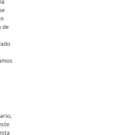
la
se
ón
a de
dado
eamos
ario,
este
esta