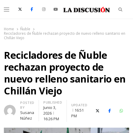
Searc
Menu
La Discusión
El Diario de la Región de Ñuble
Home
Ñuble
Recicladores de Ñuble rechazan proyecto de nuevo relleno sanitario en
Chillán Viejo
Recicladores de Ñuble
rechazan proyecto de
nuevo relleno sanitario en
Chillán Viejo
PUBLISHED
Author
POSTED
UPDATED
Junio 3,
BY
16:51
X (Twitter)
Facebook
Whats
Susana
2026
PM
Núñez
16:26 PM