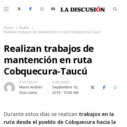
Searc
Menu
La Discusión
El Diario de la Región de Ñuble
Home
Ñuble
Realizan trabajos de mantención en ruta Cobquecura-Taucú
Realizan trabajos de
mantención en ruta
Cobquecura-Taucú
Author
POSTED BY
PUBLISHED
Mario Andrés
Septiembre 10,
X (Twitter)
Facebook
Whats
Diaz Llano
2019
10:42 AM
Durante estos días se realizan
trabajos en la
ruta desde el pueblo de
Cobquecura hacia la