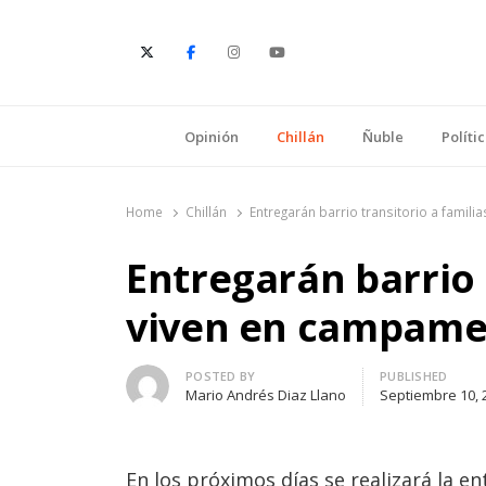
E
Opinión
Chillán
Ñuble
Políti
Home
Chillán
Entregarán barrio transitorio a famil
Entregarán barrio 
viven en campamen
Author
POSTED BY
PUBLISHED
Mario Andrés Diaz Llano
Septiembre 10, 
En los próximos días se realizará la en