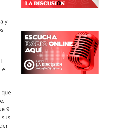
a y
os
l
 el
s que
e,
ue 9
 sus
oder