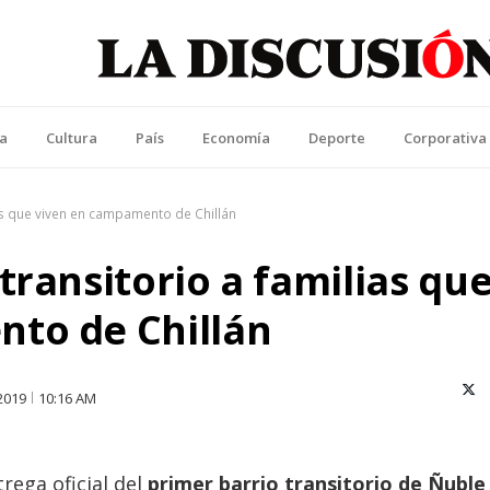
La Discusión
l Diario de la Región de Ñuble
ca
Cultura
País
Economía
Deporte
Corporativa
ias que viven en campamento de Chillán
transitorio a familias qu
to de Chillán
X (T
2019
10:16 AM
trega oficial del
primer barrio transitorio de Ñuble