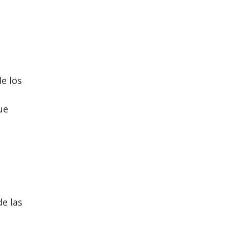
de los
ue
de las