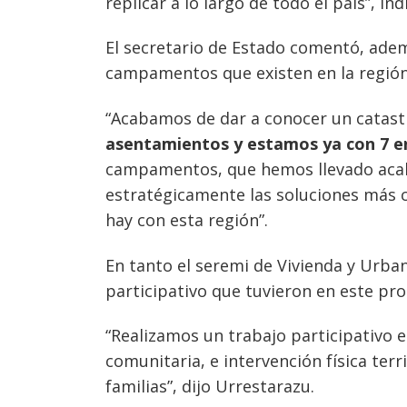
replicar a lo largo de todo el país”, ind
El secretario de Estado comentó, ade
campamentos que existen en la región
Navegación
de
s
“Acabamos de dar a conocer un catast
entradas
asentamientos y estamos ya con 7 en
campamentos, que hemos llevado acab
estratégicamente las soluciones más c
hay con esta región”.
En tanto el seremi de Vivienda y Urb
participativo que tuvieron en este pro
“Realizamos un trabajo participativo e
comunitaria, e intervención física terri
familias”, dijo Urrestarazu.