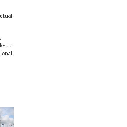
ctual
y
 desde
ional.