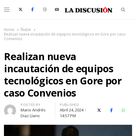
Searc
Menu
La Discusión
El Diario de la Región de Ñuble
Home
Ñuble
Realizan nueva incautación de equipos tecnológicos en Gore por caso
Convenios
Realizan nueva
incautación de equipos
tecnológicos en Gore por
caso Convenios
Author
POSTED BY
PUBLISHED
Mario Andrés
Abril 24, 2024
X (Twitter)
Facebook
Whats
Diaz Llano
14:57 PM