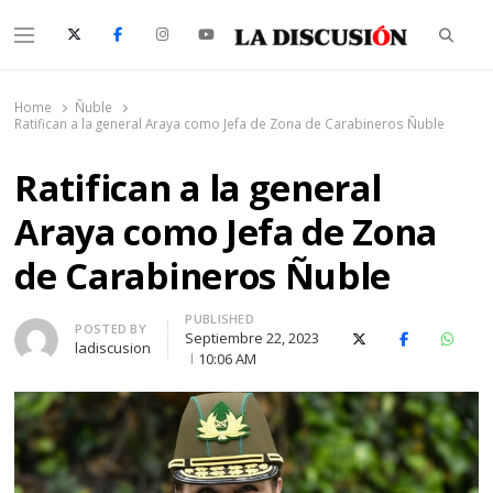
Searc
Menu
La Discusión
El Diario de la Región de Ñuble
Home
Ñuble
Ratifican a la general Araya como Jefa de Zona de Carabineros Ñuble
Ratifican a la general
Araya como Jefa de Zona
de Carabineros Ñuble
PUBLISHED
Author
POSTED BY
Septiembre 22, 2023
X (Twitter)
Facebook
Whats
ladiscusion
10:06 AM