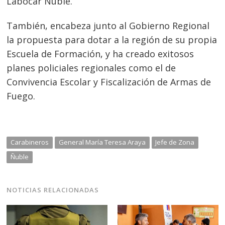
entradas
Labocar Ñuble.
También, encabeza junto al Gobierno Regional
la propuesta para dotar a la región de su propia
Escuela de Formación, y ha creado exitosos
planes policiales regionales como el de
Convivencia Escolar y Fiscalización de Armas de
Fuego.
Carabineros
General María Teresa Araya
Jefe de Zona
Ñuble
NOTICIAS RELACIONADAS