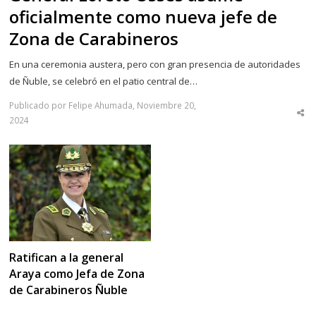
oficialmente como nueva jefe de
Zona de Carabineros
En una ceremonia austera, pero con gran presencia de autoridades
de Ñuble, se celebró en el patio central de…
Publicado por Felipe Ahumada, Noviembre 20,
Sha
2024
thi
po
Ratifican a la general
Araya como Jefa de Zona
de Carabineros Ñuble