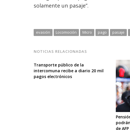
solamente un pasaje”.
evasión
Locomoción
Micro
pago
pasaje
NOTICIAS RELACIONADAS
Transporte público de la
intercomuna recibe a diario 20 mil
pagos electrónicos
Pensió
podrán
de AFP