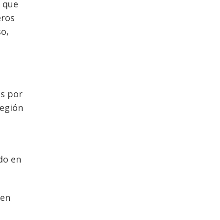
s que
eros
so,
os por
Región
do en
 en