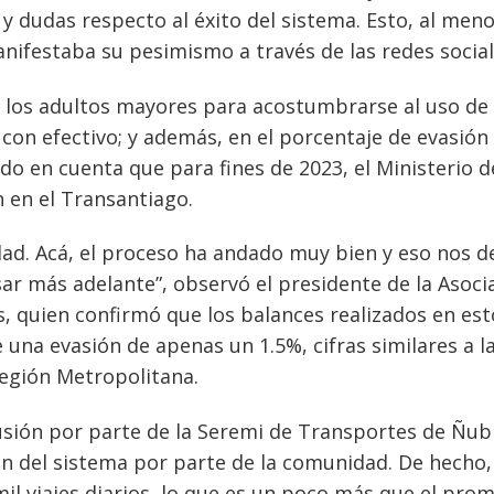
dudas respecto al éxito del sistema. Esto, al meno
ifestaba su pesimismo a través de las redes social
 los adultos mayores para acostumbrarse al uso de 
con efectivo; y además, en el porcentaje de evasión
ndo en cuenta que para fines de 2023, el Ministerio d
n en el Transantiago.
idad. Acá, el proceso ha andado muy bien y eso nos d
r más adelante”, observó el presidente de la Asoci
, quien confirmó que los balances realizados en est
una evasión de apenas un 1.5%, cifras similares a l
Región Metropolitana.
cusión por parte de la Seremi de Transportes de Ñub
n del sistema por parte de la comunidad. De hecho,
il viajes diarios, lo que es un poco más que el pro