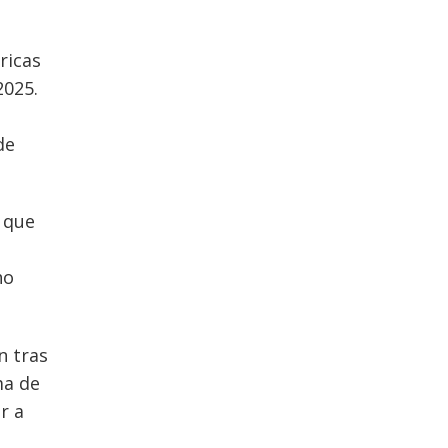
ricas
2025.
de
 que
ho
n tras
ma de
r a