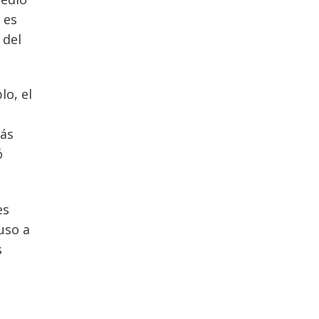
 es
 del
lo, el
Más
ó
es
luso a
s