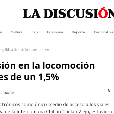
La Discusión
l Diario de la Región de Ñuble
ca
Cultura
País
Economía
Deporte
Corporativa
n pública de Chillán es de un 1,5%
sión en la locomoción
 es de un 1,5%
X (T
20:06 PM
ectrónicos como único medio de acceso a los viajes
a de la intercomuna Chillán-Chillán Viejo, estuviero