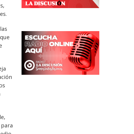
s,
es.
las
 que
e
eja
ación
os
a
le,
 para
medio