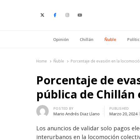
E
Opinión
Chillán
Ñuble
Políti
Home
Ñuble
Porcentaje de evasión en la locomoció
Porcentaje de eva
pública de Chillán
Author
POSTED BY
PUBLISHED
Mario Andrés Diaz Llano
Marzo 20, 2024
Los anuncios de validar solo pagos el
interurbanos en la locomoción colectiv