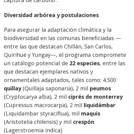
captura de carbono”.
Diversidad arbórea y postulaciones
Para asegurar la adaptación climática y la
biodiversidad en las comunas beneficiadas —
entre las que destacan Chillán, San Carlos,
Quirihue y Yungay—, el programa compromete
un catálogo potencial de
22 especies
, entre las
que destacan ejemplares nativos y
ornamentales adaptados, tales como: 4.500
quillay
(Quillaja saponaria), 2 mil
peumos
(Cryptocarya alba), 2 mil
ciprés de monterrey
Navegación
(Cupressus macrocarpa), 2 mil
liquidámbar
de
s
(Liquidambar styraciflua), mil
maquis
entradas
(Aristotelia chilensis) y mil
crespón
(Lagerstroemia indica).