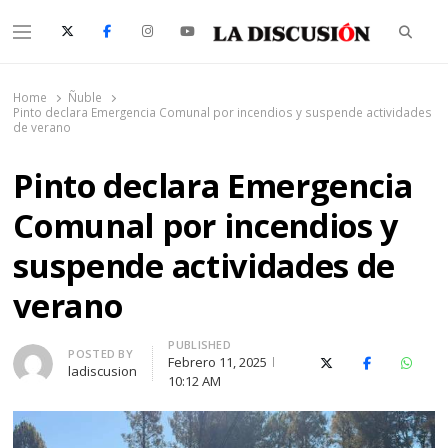
Searc
Menu
La Discusión
El Diario de la Región de Ñuble
Home
Ñuble
Pinto declara Emergencia Comunal por incendios y suspende actividades
de verano
Pinto declara Emergencia
Comunal por incendios y
suspende actividades de
verano
PUBLISHED
Author
POSTED BY
Febrero 11, 2025
X (Twitter)
Facebook
Whats
ladiscusion
10:12 AM