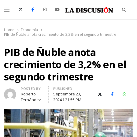
Searc
Menu
La Discusión
El Diario de la Región de Ñuble
Home
Economía
PIB de Ñuble anota crecimiento de 3,2% en el segundo trimestre
PIB de Ñuble anota
crecimiento de 3,2% en el
segundo trimestre
Author
POSTED BY
PUBLISHED
Roberto
Septiembre 23,
X (Twitter)
Facebook
Whats
Fernández
2024
21:55 PM