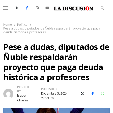
Searc
Menu
La Discusión
El Diario de la Región de Ñuble
Home
Política
Pese a dudas, diputados de Ñuble respaldarán proyecto que paga
deuda histórica a profesores
Pese a dudas, diputados de
Ñuble respaldarán
proyecto que paga deuda
histórica a profesores
Author
POSTED
PUBLISHED
BY
Diciembre 5, 2024
X (Twitter)
Facebook
Whats
Isabel
22:53 PM
Charlín