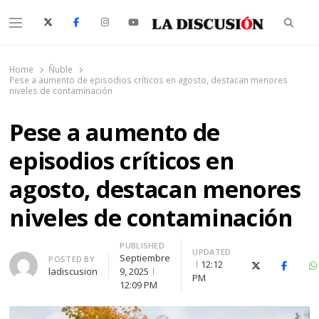
Searc
Menu
La Discusión
El Diario de la Región de Ñuble
Home
Ñuble
Pese a aumento de episodios críticos en agosto, destacan menores
niveles de contaminación
Pese a aumento de
episodios críticos en
agosto, destacan menores
niveles de contaminación
PUBLISHED
UPDATED
Septiembre
Author
POSTED BY
12:12
X (Twitter)
Facebo
W
ladiscusion
9, 2025
PM
12:09 PM