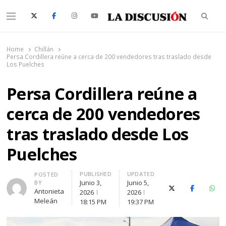
Searc
Menu
La Discusión
El Diario de la Región de Ñuble
Home
Chillán
Persa Cordillera reúne a cerca de 200 vendedores tras traslado desde
Los Puelches
Persa Cordillera reúne a
cerca de 200 vendedores
tras traslado desde Los
Puelches
PUBLISHED
UPDATED
Author
POSTED
Junio 3,
Junio 5,
BY
X (Twitter)
Facebook
Wha
Antonieta
2026
2026
Meleán
18:15 PM
19:37 PM