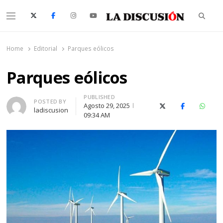
Searc
Menu
La Discusión
El Diario de la Región de Ñuble
Home
Editorial
Parques eólicos
Parques eólicos
PUBLISHED
Author
POSTED BY
Agosto 29, 2025
X (Twitter)
Facebook
Whats
ladiscusion
09:34 AM