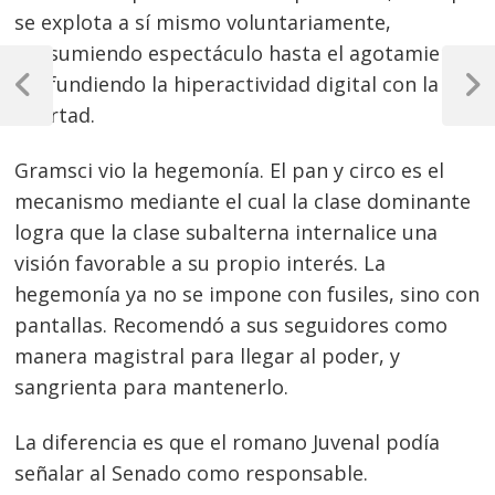
se explota a sí mismo voluntariamente,
consumiendo espectáculo hasta el agotamiento,
Navegación
confundiendo la hiperactividad digital con la
de
Previous
Next
libertad.
Post
Post
entradas
Gramsci vio la hegemonía. El pan y circo es el
mecanismo mediante el cual la clase dominante
logra que la clase subalterna internalice una
visión favorable a su propio interés. La
hegemonía ya no se impone con fusiles, sino con
pantallas. Recomendó a sus seguidores como
manera magistral para llegar al poder, y
sangrienta para mantenerlo.
La diferencia es que el romano Juvenal podía
señalar al Senado como responsable.