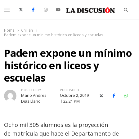
Searc
Menu
La Discusión
El Diario de la Región de Ñuble
Home
Chillán
Padem expone un mínimo histórico en liceos y escuelas
Padem expone un mínimo
histórico en liceos y
escuelas
Author
POSTED BY
PUBLISHED
Mario Andrés
Octubre 2, 2019
X (Twitter)
Facebook
Whats
Diaz Llano
22:21 PM
Ocho mil 305 alumnos es la proyección
de matrícula que hace el Departamento de