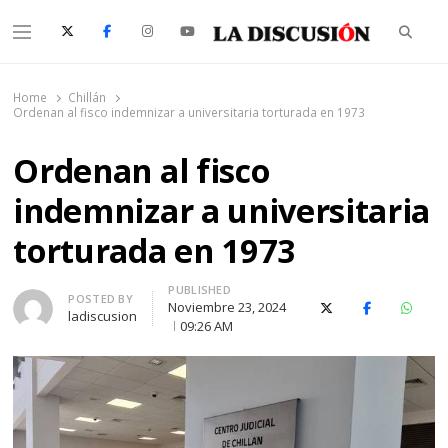
Searc
Menu
La Discusión
El Diario de la Región de Ñuble
Home
Chillán
Ordenan al fisco indemnizar a universitaria torturada en 1973
Ordenan al fisco
indemnizar a universitaria
torturada en 1973
PUBLISHED
Author
POSTED BY
Noviembre 23, 2024
X (Twitter)
Facebook
Whats
ladiscusion
09:26 AM