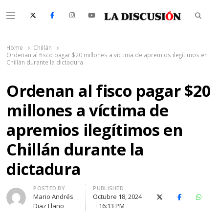
Searc
Menu
La Discusión
El Diario de la Región de Ñuble
Home
Chillán
Ordenan al fisco pagar $20 millones a víctima de apremios ilegítimos en
Chillán durante la dictadura
Ordenan al fisco pagar $20
millones a víctima de
apremios ilegítimos en
Chillán durante la
dictadura
Author
POSTED BY
PUBLISHED
Mario Andrés
Octubre 18, 2024
X (Twitter)
Facebook
Whats
Diaz Llano
16:13 PM