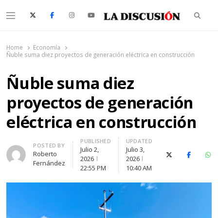
Searc
Menu
La Discusión
El Diario de la Región de Ñuble
Home
Economía
Ñuble suma diez proyectos de generación eléctrica en construcción
Ñuble suma diez
proyectos de generación
eléctrica en construcción
PUBLISHED
UPDATED
Author
POSTED BY
Julio 2,
Julio 3,
Roberto
X (Twitter)
Facebook
Wh
2026
2026
Fernández
22:55 PM
10:40 AM