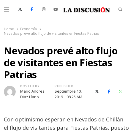
Searc
Menu
La Discusión
El Diario de la Región de Ñuble
Home
Economía
Nevados prevé alto flujo de visitantes en Fiestas Patrias
Nevados prevé alto flujo
de visitantes en Fiestas
Patrias
Author
POSTED BY
PUBLISHED
Mario Andrés
Septiembre 10,
X (Twitter)
Facebook
Whats
Diaz Llano
2019
08:25 AM
Con optimismo esperan en Nevados de Chillán
el flujo de visitantes para Fiestas Patrias, puesto