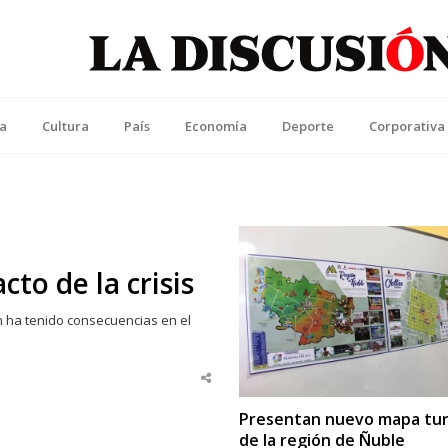
La Discusión
l Diario de la Región de Ñuble
ca
Cultura
País
Economía
Deporte
Corporativa
to de la crisis
ién ha tenido consecuencias en el
Share
this
post
Presentan nuevo mapa tur
de la región de Ñuble