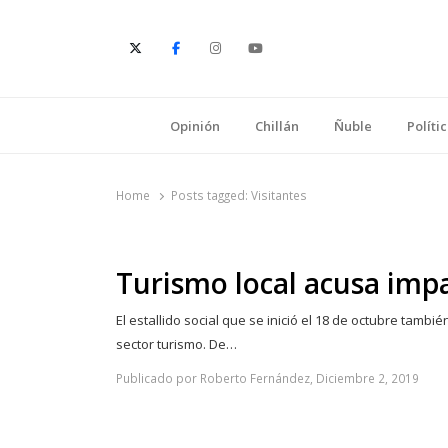
E
Opinión
Chillán
Ñuble
Políti
Home
Posts tagged:
Visitantes
Turismo local acusa impac
El estallido social que se inició el 18 de octubre tamb
sector turismo. De…
Publicado por Roberto Fernández, Diciembre 2, 2019