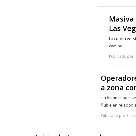
Masiva 
Las Veg
La cuarta vers
camino…
Publicado por l
Operadore
a zona co
Un balance positivo
Ñuble en relación 
Publicado por Susan