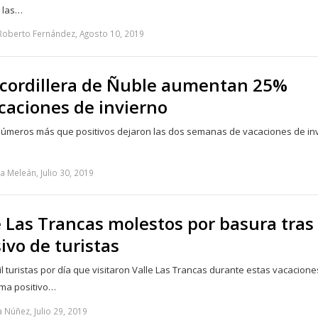
ó las…
Roberto Fernández, Agosto 10, 2019
la cordillera de Ñuble aumentan 25%
caciones de invierno
úmeros más que positivos dejaron las dos semanas de vacaciones de inv
a Meleán, Julio 30, 2019
 Las Trancas molestos por basura tras
ivo de turistas
 turistas por día que visitaron Valle Las Trancas durante estas vacacione
ama positivo…
Núñez, Julio 29, 2019