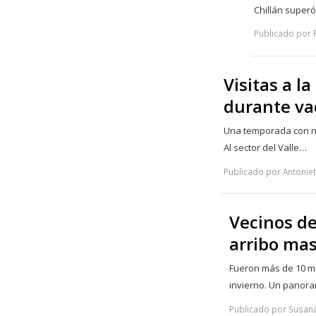
Chillán super
Publicado por 
Visitas a 
durante va
Una temporada con n
Al sector del Valle…
Publicado por Antoniet
Vecinos de
arribo mas
Fueron más de 10 mil
invierno. Un panor
Publicado por Susana 