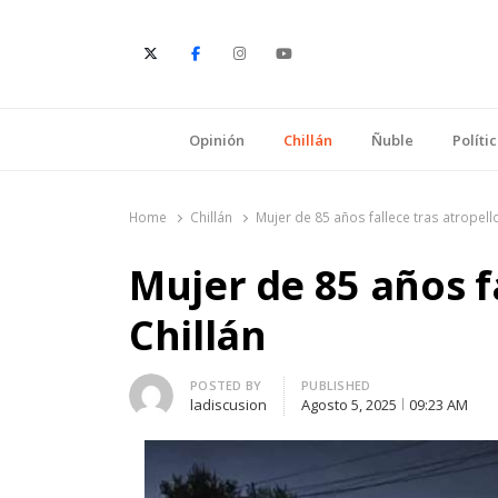
E
Opinión
Chillán
Ñuble
Políti
Home
Chillán
Mujer de 85 años fallece tras atropello
Mujer de 85 años f
Chillán
Author
POSTED BY
PUBLISHED
ladiscusion
Agosto 5, 2025
09:23 AM