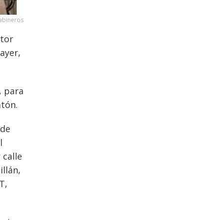
abineros
ctor
 ayer,
, para
atón.
 de
l
 calle
llán,
T,