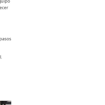
equipo
recer
 pasos
l.