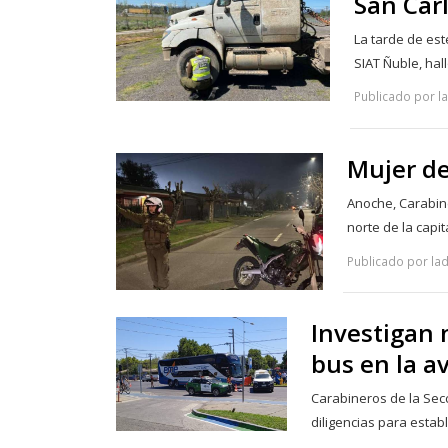
San Car
La tarde de est
SIAT Ñuble, hal
Publicado por l
Mujer de
Anoche, Carabine
norte de la capi
Publicado por lad
Investigan 
bus en la a
Carabineros de la Secc
diligencias para esta