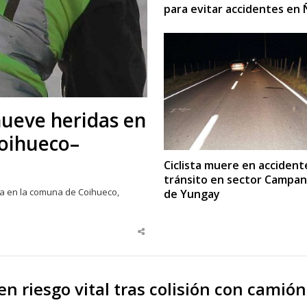
para evitar accidentes en 
nueve heridas en
Coihueco–
Ciclista muere en accident
tránsito en sector Campan
na en la comuna de Coihueco,
de Yungay
Share
this
post
 en riesgo vital tras colisión con camió