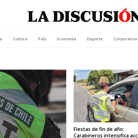
La Discusión
l Diario de la Región de Ñuble
ca
Cultura
País
Economía
Deporte
Corporativa
Fiestas de fin de año:
Carabineros intensifica ac