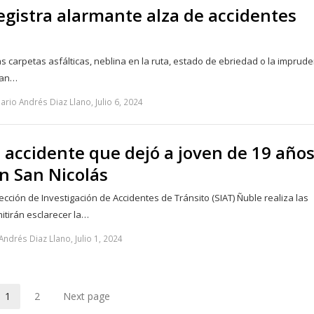
egistra alarmante alza de accidentes
s carpetas asfálticas, neblina en la ruta, estado de ebriedad o la imprud
han…
rio Andrés Diaz Llano, Julio 6, 2024
 accidente que dejó a joven de 19 año
en San Nicolás
cción de Investigación de Accidentes de Tránsito (SIAT) Ñuble realiza las
itirán esclarecer la…
ndrés Diaz Llano, Julio 1, 2024
1
2
Next page
Page
Page