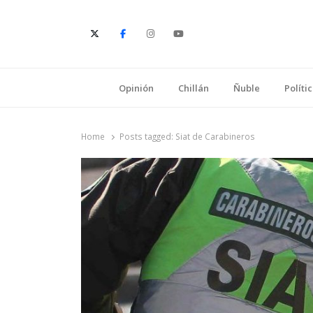
E
Opinión
Chillán
Ñuble
Políti
Home
Posts tagged:
Siat de Carabineros