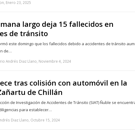
on, Enero 23, 2025
emana largo deja 15 fallecidos en
es de tránsito
ormó este domingo que los fallecidos debido a accidentes de tránsito au
fin de…
rio Andrés Diaz Llano, Noviembre 4, 2024
llece tras colisión con automóvil en la
Zañartu de Chillán
cción de Investigación de Accidentes de Tránsito (SIAT) Ñuble se encuentr
diligencias para establecer…
ndrés Diaz Llano, Octubre 15, 2024