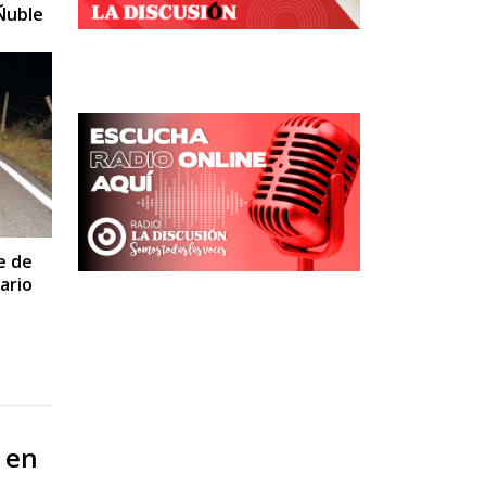
Ñuble
e de
ario
n en