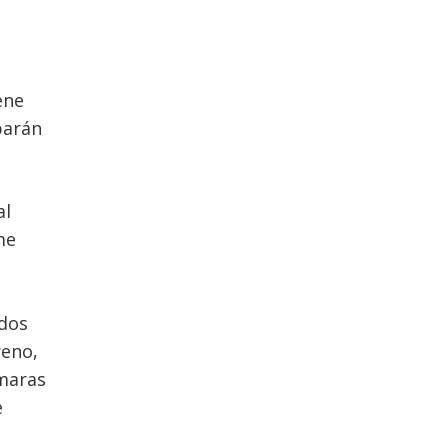
ene
arán
al
me
ados
reno,
́maras
e