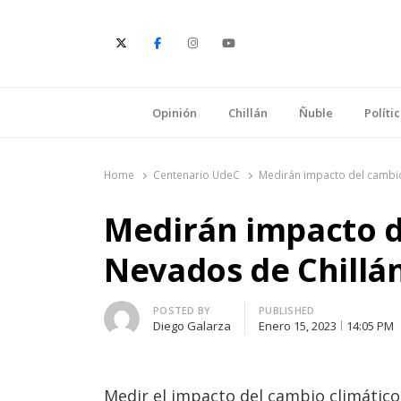
E
Opinión
Chillán
Ñuble
Políti
Home
Centenario UdeC
Medirán impacto del cambio
Medirán impacto d
Nevados de Chillá
Author
POSTED BY
PUBLISHED
Diego Galarza
Enero 15, 2023
14:05 PM
Medir el impacto del cambio climático