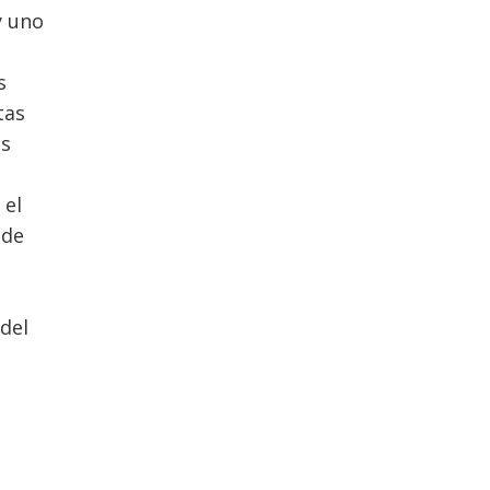
y uno
s
tas
os
 el
 de
 del