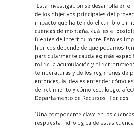
“Esta investigación se desarrolla en el
de los objetivos principales del proyect
impacto que ha tenido el cambio climát
cuencas de montaña, cuál es el posibl
fuentes de incertidumbre. Esto es impo
hídricos depende de que podamos tene
particularmente caudales; más especí
rol de la acumulación y el derretimien
temperaturas y de los regímenes de pr
entonces, la idea es entender cómo e
derretimiento y cómo eso, luego, afecta
Navegación
Departamento de Recursos Hídricos.
de
s
entradas
“Una componente clave en las cuencas 
respuesta hidrológica de estas cuencas