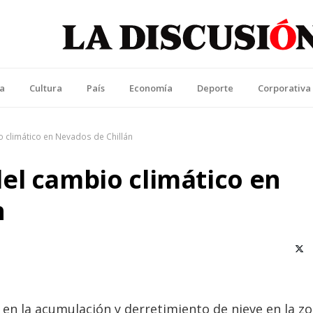
La Discusión
l Diario de la Región de Ñuble
ca
Cultura
País
Economía
Deporte
Corporativa
 climático en Nevados de Chillán
el cambio climático en
n
X (T
 en la acumulación y derretimiento de nieve en la z