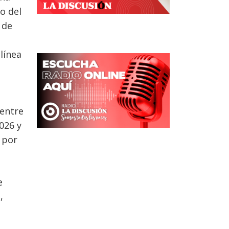
vo del
 de
línea
 entre
026 y
a por
e
,