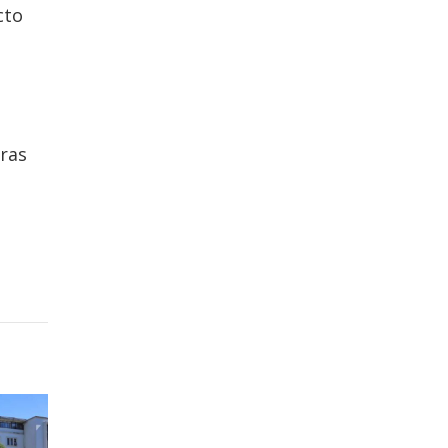
cto
tras