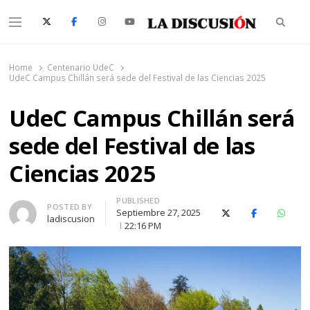
Searc
Menu
La Discusión
El Diario de la Región de Ñuble
Home
Centenario UdeC
UdeC Campus Chillán será sede del Festival de las Ciencias 2025
UdeC Campus Chillán será
sede del Festival de las
Ciencias 2025
PUBLISHED
Author
POSTED BY
Septiembre 27, 2025
X (Twitter)
Facebook
Whats
ladiscusion
22:16 PM