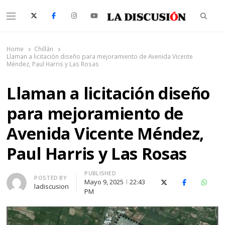
Searc
Menu
La Discusión
El Diario de la Región de Ñuble
Home
Chillán
Llaman a licitación diseño para mejoramiento de Avenida Vicente
Méndez, Paul Harris y Las Rosas
Llaman a licitación diseño
para mejoramiento de
Avenida Vicente Méndez,
Paul Harris y Las Rosas
PUBLISHED
Author
POSTED BY
Mayo 9, 2025
22:43
X (Twitter)
Facebook
Whats
ladiscusion
PM