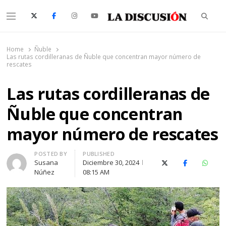
Searc
Menu
La Discusión
El Diario de la Región de Ñuble
Home
Ñuble
Las rutas cordilleranas de Ñuble que concentran mayor número de
rescates
Las rutas cordilleranas de
Ñuble que concentran
mayor número de rescates
Author
POSTED BY
PUBLISHED
Susana
Diciembre 30, 2024
X (Twitter)
Facebook
Whats
Núñez
08:15 AM