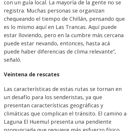
con un guía local. La mayoría de la gente no se
Navegación
registra. Muchas personas se organizan
de
s
chequeando el tiempo de Chillán, pensando que
entradas
es lo mismo aquí en Las Trancas. Aquí puede
estar lloviendo, pero en la cumbre más cercana
puede estar nevando, entonces, hasta acá
puede haber diferencias de clima relevante”,
señaló.
Veintena de rescates
L
as características de estas rutas se tornan en
un desafío para los senderistas, ya que
presentan características geográficas y
climáticas que complican el tránsito. El camino a
Laguna El Huemul presenta una pendiente
pronunciada que requiere más esfuerzo físico