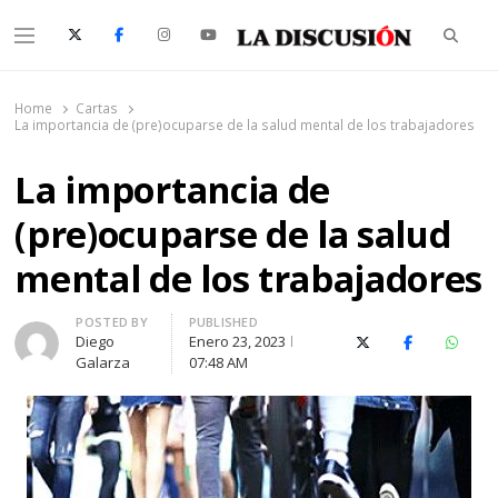
Searc
Menu
La Discusión
El Diario de la Región de Ñuble
Home
Cartas
La importancia de (pre)ocuparse de la salud mental de los trabajadores
La importancia de
(pre)ocuparse de la salud
mental de los trabajadores
Author
POSTED BY
PUBLISHED
Diego
Enero 23, 2023
X (Twitter)
Facebook
Whats
Galarza
07:48 AM