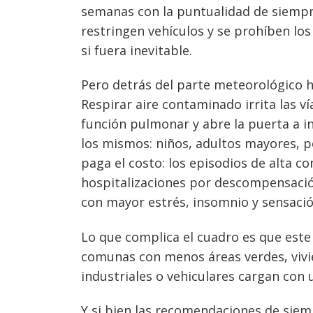
semanas con la puntualidad de siempre:
restringen vehículos y se prohíben los 
Navegación
si fuera inevitable.
de
s
Pero detrás del parte meteorológico 
entradas
Respirar aire contaminado irrita las ví
función pulmonar y abre la puerta a i
los mismos: niños, adultos mayores, 
paga el costo: los episodios de alta c
hospitalizaciones por descompensación
con mayor estrés, insomnio y sensació
Lo que complica el cuadro es que este
comunas con menos áreas verdes, vivi
industriales o vehiculares cargan con
Y si bien las recomendaciones de siemp