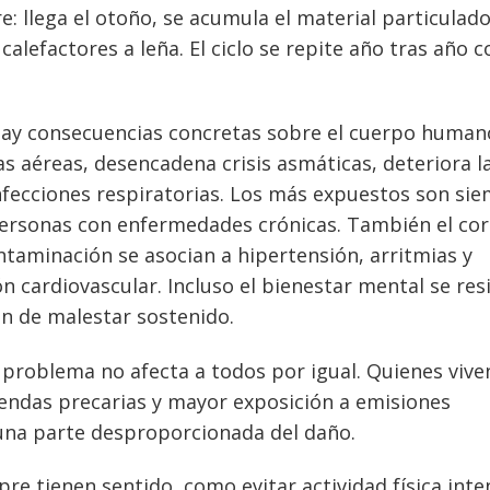
 llega el otoño, se acumula el material particulado
calefactores a leña. El ciclo se repite año tras año 
hay consecuencias concretas sobre el cuerpo human
as aéreas, desencadena crisis asmáticas, deteriora l
nfecciones respiratorias. Los más expuestos son si
personas con enfermedades crónicas. También el co
ontaminación se asocian a hipertensión, arritmias y
 cardiovascular. Incluso el bienestar mental se res
n de malestar sostenido.
 problema no afecta a todos por igual. Quienes vive
endas precarias y mayor exposición a emisiones
 una parte desproporcionada del daño.
re tienen sentido, como evitar actividad física inte