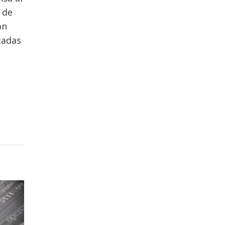
 de
ón
cadas