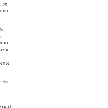
, se
como
o.
a
empre
razón
iente,
n en
nsa al