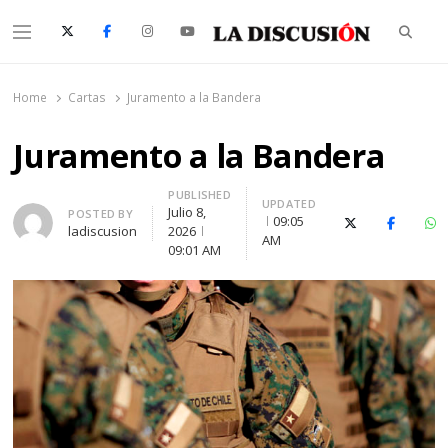
Searc
Menu
La Discusión
El Diario de la Región de Ñuble
Home
Cartas
Juramento a la Bandera
Juramento a la Bandera
PUBLISHED
UPDATED
Julio 8,
Author
POSTED BY
09:05
X (Twitter)
Faceboo
Wh
ladiscusion
2026
AM
09:01 AM