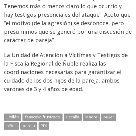
de
Tenemos más o menos claro lo que ocurrió y
s
hay testigos presenciales del ataque”. Acotó que
entradas
“el motivo (de la agresión) se desconoce, pero
presumimos que se generó por una discusión de
carácter de pareja”.
La Unidad de Atención a Víctimas y Testigos de
la Fiscalía Regional de Ñuble realiza las
coordinaciones necesarias para garantizar el
cuidado de los dos hijos de la pareja, ambos
varones de 3 y 4 años de edad.
Chillán
femicidio frustrado
Fiscalía
Madre
Mujer
niños
pareja
PDI