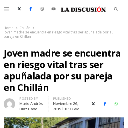
Searc
Menu
La Discusión
El Diario de la Región de Ñuble
Home
Chillán
Joven madre se encuentra en riesgo vital tras ser apuñalada por su
pareja en Chillán
Joven madre se encuentra
en riesgo vital tras ser
apuñalada por su pareja
en Chillán
Author
POSTED BY
PUBLISHED
Mario Andrés
Noviembre 26,
X (Twitter)
Facebook
Whats
Diaz Llano
2019
10:37 AM