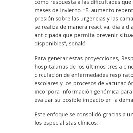
como respuesta a las dificultades que
meses de invierno. “El aumento repen
presión sobre las urgencias y las cama
se realiza de manera reactiva, día a dí
anticipada que permita prevenir situa
disponibles”, señaló.
Para generar estas proyecciones, Resp
hospitalarias de los últimos tres a cin
circulación de enfermedades respirator
escolares y los procesos de vacunación
Navegación
incorpora información genómica para d
evaluar su posible impacto en la dema
de
s
entradas
Este enfoque se consolidó gracias a u
los especialistas clínicos.