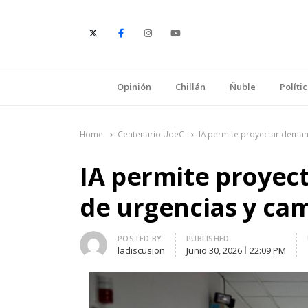
E
Opinión
Chillán
Ñuble
Políti
Home
Centenario UdeC
IA permite proyectar deman
IA permite proyec
de urgencias y cam
Author
POSTED BY
PUBLISHED
ladiscusion
Junio 30, 2026
22:09 PM