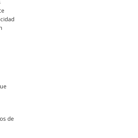
s
te
acidad
n
que
tos de