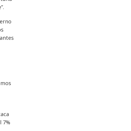
”.
ierno
os
 antes
itmos
taca
l 7%