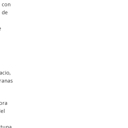
s con
s de
e
acio,
pranas
ora
el
rtuna