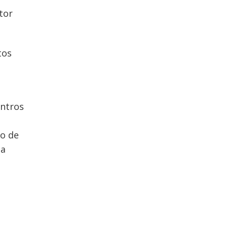
tor
tos
entros
to de
da