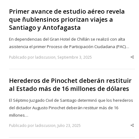
Primer avance de estudio aéreo revela
que ñublensinos priorizan viajes a
Santiago y Antofagasta
En dependencias del Gran Hotel de Chillán se realizó con alta
asistencia el primer Proceso de Participación Ciudadana (PAC)…
Publicado por ladiscusion, Septiembre 3, 2025
Sha
thi
po
Herederos de Pinochet deberán restituir
al Estado más de 16 millones de dólares
El Séptimo Juzgado Civil de Santiago determinó que los herederos
del dictador Augusto Pinochet deberán restituir más de 16
millones…
Publicado por ladiscusion, Julio 23, 2025
Sha
thi
po