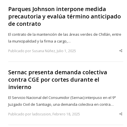
Parques Johnson interpone medida
precautoria y evalúa término anticipado
de contrato
El contrato de la mantención de las áreas verdes de Chillán, entre
la municipalidad y la firma a cargo,…
Publicado por Susana Núñez, Julio 1, 2025
Sha
thi
po
Sernac presenta demanda colectiva
contra CGE por cortes durante el
invierno
El Servicio Nacional del Consumidor (Sernac) interpuso en el 9°
Juzgado Civil de Santiago, una demanda colectiva en contra…
Publicado por ladiscusion, Febrero 18, 2025
Sha
thi
po