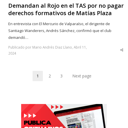
Demandan al Rojo en el TAS por no pagar
derechos formativos de Matías Plaza
En entrevista con El Mercurio de Valparaíso, el dirigente de
Santiago Wanderers, Andrés Sánchez, confirmó que el club
demandó…
Publicado por Mario Andrés Diaz Llano, Abril 11,
Sha
2024
thi
po
1
2
3
Next page
Page
Page
Page