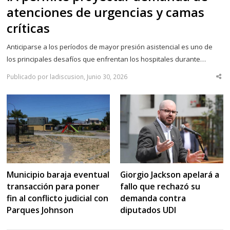
atenciones de urgencias y camas
críticas
Anticiparse a los períodos de mayor presión asistencial es uno de
los principales desafíos que enfrentan los hospitales durante…
Publicado por ladiscusion, Junio 30, 2026
Sha
thi
po
Municipio baraja eventual
Giorgio Jackson apelará a
transacción para poner
fallo que rechazó su
fin al conflicto judicial con
demanda contra
Parques Johnson
diputados UDI