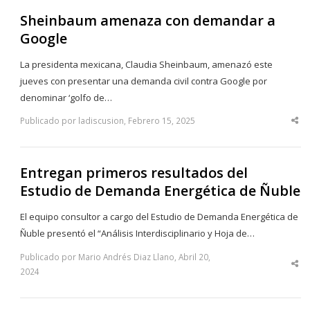
Sheinbaum amenaza con demandar a
Google
La presidenta mexicana, Claudia Sheinbaum, amenazó este
jueves con presentar una demanda civil contra Google por
denominar ‘golfo de…
Publicado por ladiscusion, Febrero 15, 2025
Sha
thi
po
Entregan primeros resultados del
Estudio de Demanda Energética de Ñuble
El equipo consultor a cargo del Estudio de Demanda Energética de
Ñuble presentó el “Análisis Interdisciplinario y Hoja de…
Publicado por Mario Andrés Diaz Llano, Abril 20,
Sha
2024
thi
po