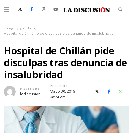
Searc
Menu
La Discusión
El Diario de la Región de Ñuble
Home
Chillán
Hospital de Chillán pide disculpas tras denuncia de insalubridad
Hospital de Chillán pide
disculpas tras denuncia de
insalubridad
PUBLISHED
Author
POSTED BY
Mayo 30, 2019
X (Twitter)
Facebook
Whats
ladiscusion
08:24 AM