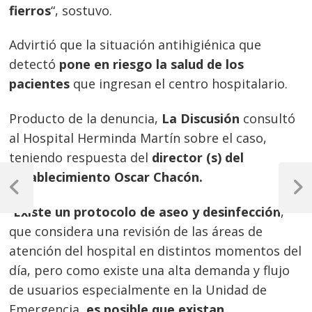
fierros
“, sostuvo.
Advirtió que la situación antihigiénica que
detectó
pone en riesgo la salud de los
pacientes
que ingresan el centro hospitalario.
Producto de la denuncia,
La Discusión
consultó
al Hospital Herminda Martín sobre el caso,
teniendo respuesta del
director (s) del
Navegación
establecimiento Oscar Chacón.
de
Previous
Next
Post
Post
“
Existe un protocolo de aseo y desinfección
,
entradas
que considera una revisión de las áreas de
atención del hospital en distintos momentos del
día, pero como existe una alta demanda y flujo
de usuarios especialmente en la Unidad de
Emergencia,
es posible que existan