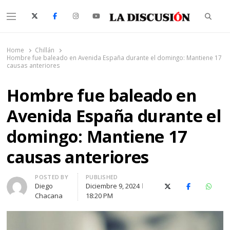
Searc
Menu
La Discusión
El Diario de la Región de Ñuble
Home
Chillán
Hombre fue baleado en Avenida España durante el domingo: Mantiene 17
causas anteriores
Hombre fue baleado en
Avenida España durante el
domingo: Mantiene 17
causas anteriores
Author
POSTED BY
PUBLISHED
Diego
Diciembre 9, 2024
X (Twitter)
Facebook
Whats
Chacana
18:20 PM