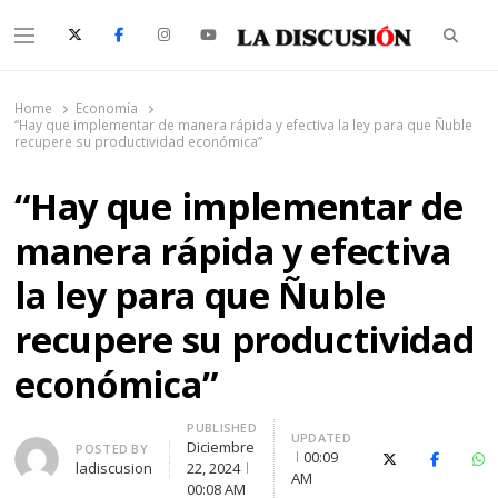
Searc
Menu
La Discusión
El Diario de la Región de Ñuble
Home
Economía
“Hay que implementar de manera rápida y efectiva la ley para que Ñuble
recupere su productividad económica”
“Hay que implementar de
manera rápida y efectiva
la ley para que Ñuble
recupere su productividad
económica”
PUBLISHED
UPDATED
Diciembre
Author
POSTED BY
00:09
X (Twitter)
Faceboo
Wh
ladiscusion
22, 2024
AM
00:08 AM