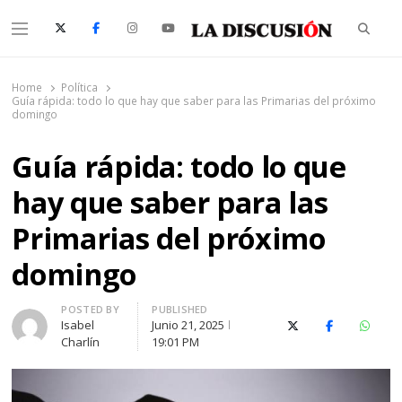
Searc
Menu
La Discusión
El Diario de la Región de Ñuble
Home
Política
Guía rápida: todo lo que hay que saber para las Primarias del próximo
domingo
Guía rápida: todo lo que
hay que saber para las
Primarias del próximo
domingo
Author
POSTED BY
PUBLISHED
Isabel
Junio 21, 2025
X (Twitter)
Facebook
Whats
Charlín
19:01 PM