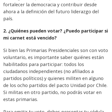
fortalecer la democracia y contribuir desde
ahora a la definición del futuro liderazgo del
país.
2. ¿Quiénes pueden votar? ¿Puedo participar si
mi carnet está vencido?
Navegación
Si bien las Primarias Presidenciales son con voto
de
s
voluntario, es importante saber quiénes están
entradas
habilitados para participar: todos los
ciudadanos independientes (no afiliados a
partidos políticos) y quienes militen en alguno
de los ocho partidos del pacto Unidad por Chile.
Si militas en otro partido, no podrás votar en
estas primarias.
Para emitir tu voto, debes presentar tu cédula