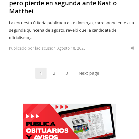
pero pierde en segunda ante Kast o
Matthei
La encuesta Criteria publicada este domingo, correspondiente a la
segunda quincena de agosto, reveló que la candidata del
oficialismo,…
Publicado por ladiscusion, Agosto 18, 2025
Sha
thi
po
1
2
3
Next page
Page
Page
Page