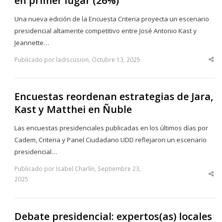
en primer lugar (26%)
Una nueva edición de la Encuesta Criteria proyecta un escenario
presidencial altamente competitivo entre José Antonio Kast y
Jeannette…
Publicado por ladiscusion, Octubre 13, 2025
Sha
thi
po
Encuestas reordenan estrategias de Jara,
Kast y Matthei en Ñuble
Las encuestas presidenciales publicadas en los últimos días por
Cadem, Criteria y Panel Ciudadano UDD reflejaron un escenario
presidencial…
Publicado por Isabel Charlín, Septiembre 23,
Sha
2025
thi
po
Debate presidencial: expertos(as) locales