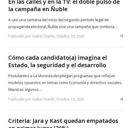
En las calles y en la TV: el doble pulso de
la campaña en Ñuble
A casi una semana del inicio del segundo período legal de
propaganda electoral, Ñuble vive una campaña que combina…
Publicado por Isabel Charlín, Octubre 20, 2025
Sha
thi
po
Cómo cada candidato(a) imagina el
Estado, la seguridad y el desarrollo
Postulantes a La Moneda despliegan programas que reflejan
modelos opuestos en temas como Economía y derechos sociales.
Mientras algunos…
Publicado por Isabel Charlín, Octubre 13, 2025
Sha
thi
po
Criteria: Jara y Kast quedan empatados