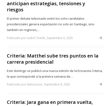
anticipan estrategias, tensiones y
riesgos
El primer debate televisado entre los ocho candidatos
presidenciales genera expectación no solo en Santiago, sino
también en regiones,…
Publicado por Isabel Charlín, Septiembre 9, 2025
Sha
thi
po
Criteria: Matthei sube tres puntos en la
carrera presidencial
Este domingo se publicó una nueva edición de la Encuesta Criteria,
la que corresponde a la primera semana de…
Publicado por ladiscusion, Septiembre 8, 2025
Sha
thi
po
Criteria: Jara gana en primera vuelta,